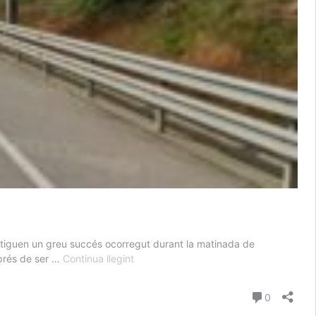
stiguen un greu succés ocorregut durant la matinada de
Atropellen
sprés de ser …
Continua llegint
un
home
comentari
0
a