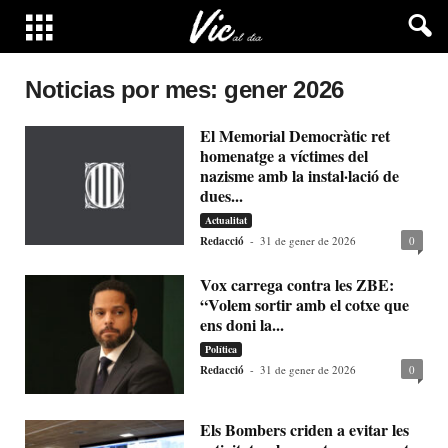
Noticias por mes: gener 2026
El Memorial Democràtic ret
homenatge a víctimes del
nazisme amb la instal·lació de
dues...
Actualitat
Redacció
-
31 de gener de 2026
0
Vox carrega contra les ZBE:
“Volem sortir amb el cotxe que
ens doni la...
Política
Redacció
-
31 de gener de 2026
0
Els Bombers criden a evitar les