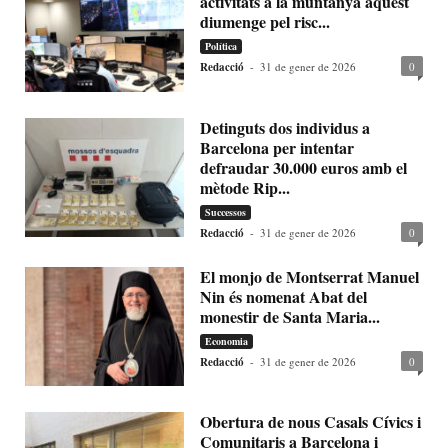
activitats a la muntanya aquest
diumenge pel risc...
Política
Redacció
-
31 de gener de 2026
0
Detinguts dos individus a
Barcelona per intentar
defraudar 30.000 euros amb el
mètode Rip...
Successos
Redacció
-
31 de gener de 2026
0
El monjo de Montserrat Manuel
Nin és nomenat Abat del
monestir de Santa Maria...
Economia
Redacció
-
31 de gener de 2026
0
Obertura de nous Casals Cívics i
Comunitaris a Barcelona i