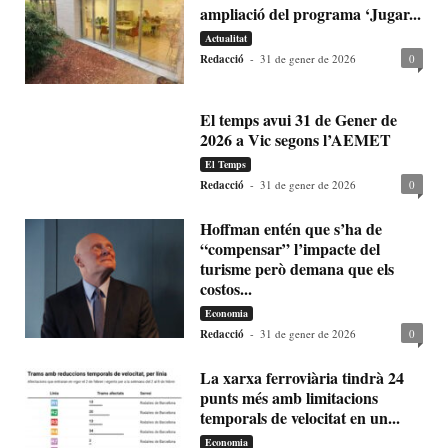
ampliació del programa ‘Jugar...
Actualitat
Redacció
-
31 de gener de 2026
0
El temps avui 31 de Gener de
2026 a Vic segons l’AEMET
El Temps
Redacció
-
31 de gener de 2026
0
Hoffman entén que s’ha de
“compensar” l’impacte del
turisme però demana que els
costos...
Economia
Redacció
-
31 de gener de 2026
0
La xarxa ferroviària tindrà 24
punts més amb limitacions
temporals de velocitat en un...
Economia