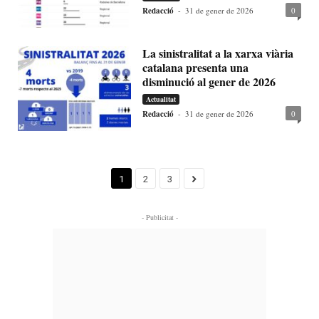
Redacció
-
31 de gener de 2026
0
La sinistralitat a la xarxa viària
catalana presenta una
disminució al gener de 2026
Actualitat
Redacció
-
31 de gener de 2026
0
1
2
3
- Publicitat -