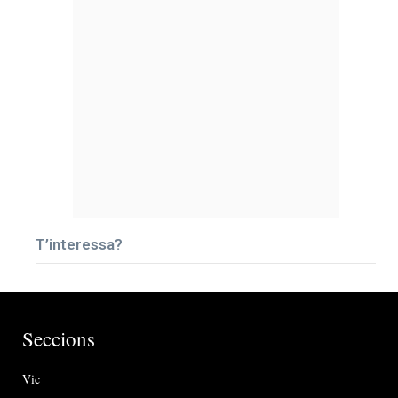
T’interessa?
Seccions
Vic