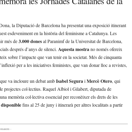
emora les Jornades Catalanes de la
Dona, la Diputació de Barcelona ha presentat una exposició itinerant
est esdeveniment en la història del feminisme a Catalunya. Les
3.000 dones
nir més de
al Paranimf de la Universitat de Barcelona,
Aquesta mostra
ocials després d’anys de silenci.
no només ofereix
eix sobre l’impacte que van tenir en la societat. Més de cinquanta
flexió per a les iniciatives feministes, que van donar lloc a revistes,
Isabel Segura
Mercè Otero
e que va incloure un debat amb
i
, qui
de projectes col·lectius. Raquel Albiol i Gilabert, diputada de
una memòria col·lectiva essencial per reconèixer els drets de les
 disponible
fins al 25 de juny i itinerarà per altres localitats a partir
comanem -