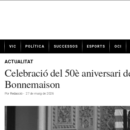
N
VIC
POLÍTICA
SUCCESSOS
ESPORTS
OCI
o
t
í
ACTUALITAT
c
Celebració del 50è aniversari d
i
e
Bonnemaison
s
d
Por
Redacció
-
27 de maig de 2026
e
V
i
c
a
v