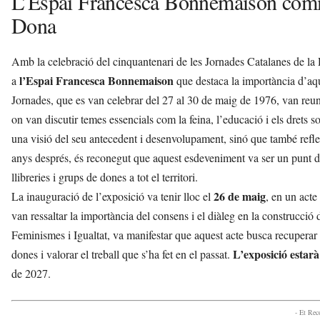
L’Espai Francesca Bonnemaison comm
Dona
Amb la celebració del cinquantenari de les Jornades Catalanes de la 
l’Espai Francesca Bonnemaison
a
que destaca la importància d’aqu
Jornades, que es van celebrar del 27 al 30 de maig de 1976, van reu
on van discutir temes essencials com la feina, l’educació i els drets s
una visió del seu antecedent i desenvolupament, sinó que també reflet
anys després, és reconegut que aquest esdeveniment va ser un punt d’in
llibreries i grups de dones a tot el territori.
26 de maig
La inauguració de l’exposició va tenir lloc el
, en un act
van ressaltar la importància del consens i el diàleg en la construcció 
Feminismes i Igualtat, va manifestar que aquest acte busca recuperar 
L’exposició estarà
dones i valorar el treball que s’ha fet en el passat.
de 2027.
- Et Re