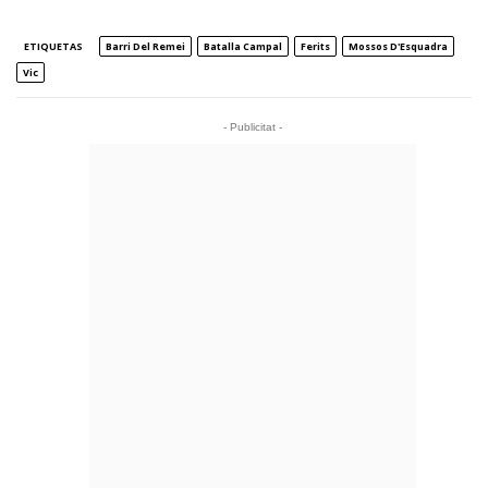
ETIQUETAS
Barri Del Remei
Batalla Campal
Ferits
Mossos D'Esquadra
Vic
- Publicitat -