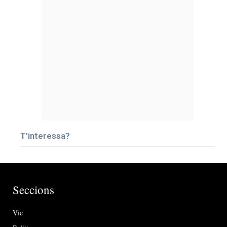
T’interessa?
Seccions
Vic