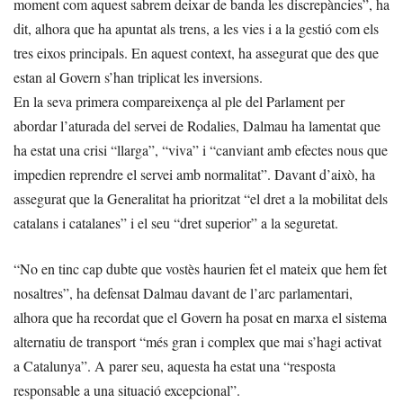
moment com aquest sabrem deixar de banda les discrepàncies”, ha
dit, alhora que ha apuntat als trens, a les vies i a la gestió com els
tres eixos principals. En aquest context, ha assegurat que des que
estan al Govern s’han triplicat les inversions.
En la seva primera compareixença al ple del Parlament per
abordar l’aturada del servei de Rodalies, Dalmau ha lamentat que
ha estat una crisi “llarga”, “viva” i “canviant amb efectes nous que
impedien reprendre el servei amb normalitat”. Davant d’això, ha
assegurat que la Generalitat ha prioritzat “el dret a la mobilitat dels
catalans i catalanes” i el seu “dret superior” a la seguretat.
“No en tinc cap dubte que vostès haurien fet el mateix que hem fet
nosaltres”, ha defensat Dalmau davant de l’arc parlamentari,
alhora que ha recordat que el Govern ha posat en marxa el sistema
alternatiu de transport “més gran i complex que mai s’hagi activat
a Catalunya”. A parer seu, aquesta ha estat una “resposta
responsable a una situació excepcional”.