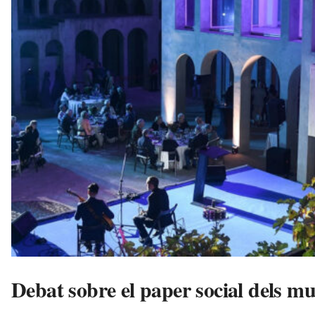
u
i
Debat sobre el paper social dels m