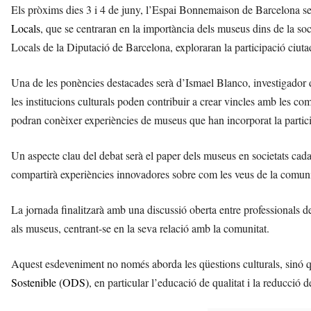
Els pròxims dies 3 i 4 de juny, l’Espai Bonnemaison de Barcelona se
Locals
, que se centraran en la importància dels museus dins de la so
Locals de la Diputació de Barcelona, exploraran la participació ciuta
Una de les ponències destacades serà d’Ismael Blanco, investigador d
les institucions culturals poden contribuir a crear vincles amb les comu
podran conèixer experiències de museus que han incorporat la partici
Un aspecte clau del debat serà el paper dels museus en societats c
compartirà experiències innovadores sobre com les veus de la comunit
La jornada finalitzarà amb una discussió oberta entre professionals del
als museus, centrant-se en la seva relació amb la comunitat.
Aquest esdeveniment no només aborda les qüestions culturals, sinó q
Sostenible (ODS)
, en particular l’educació de qualitat i la reducció d