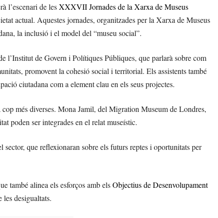
rà l’escenari de les
XXXVII Jornades de la Xarxa de Museus
cietat actual. Aquestes jornades, organitzades per la Xarxa de Museus
dana, la inclusió i el model del “museu social”.
e l’Institut de Govern i Polítiques Públiques, que parlarà sobre com
nitats, promovent la cohesió social i territorial. Els assistents també
pació ciutadana com a element clau en els seus projectes.
ada cop més diverses. Mona Jamil, del Migration Museum de Londres,
at poden ser integrades en el relat museístic.
 sector, que reflexionaran sobre els futurs reptes i oportunitats per
ue també alinea els esforços amb els
Objectius de Desenvolupament
e les desigualtats.