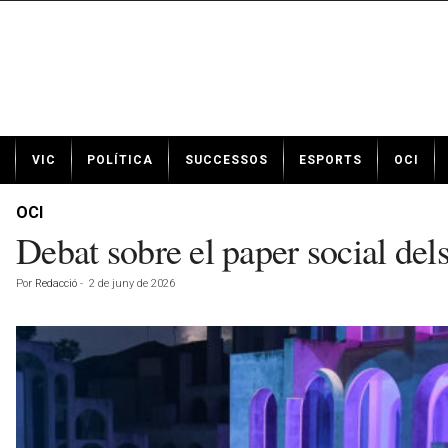
N
VIC
POLÍTICA
SUCCESSOS
ESPORTS
OCI
o
t
í
OCI
c
Debat sobre el paper social del
i
e
Por
Redacció
-
2 de juny de 2026
s
d
e
V
i
c
a
v