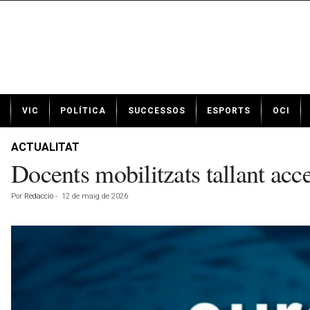
N
VIC
POLÍTICA
SUCCESSOS
ESPORTS
OCI
o
t
í
ACTUALITAT
c
Docents mobilitzats tallant acc
i
e
Por
Redacció
-
12 de maig de 2026
s
d
e
V
i
c
a
v