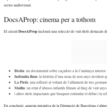
sector audiovisual.
DocsAProp: cinema per a tothom
DocsAProp
El circuit
inclourà una selecció de vuit títols destacats del
Bèstia
: un documental sobre caçadors a la Catalunya interior.
Indòmita llum
: la història d’una nena de nou anys invident q
La Pietà
: una reflexió al voltant de l’aïllament de tres german
Mailin
: un relat d’abusos infantils filmats al llarg de vuit anys
i altres títols impactants que busquen estimular el debat i la re
En conclusió, aquesta iniciativa de la Diputació de Barcelona s’alin