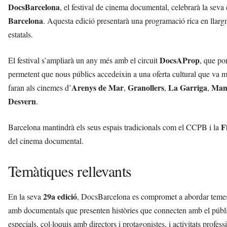
DocsBarcelona
, el festival de cinema documental, celebrarà la seva
Barcelona
. Aquesta edició presentarà una programació rica en llargm
estatals.
DocsAProp
El festival s’ampliarà un any més amb el circuit
, que po
permetent que nous públics accedeixin a una oferta cultural que va m
Arenys de Mar
Granollers
La Garriga
Man
faran als cinemes d’
,
,
,
Desvern
.
F
Barcelona mantindrà els seus espais tradicionals com el CCPB i la
del cinema documental.
Temàtiques rellevants
29a edició
En la seva
, DocsBarcelona es compromet a abordar temes co
amb documentals que presenten històries que connecten amb el públic
especials, col·loquis amb directors i protagonistes, i activitats profes