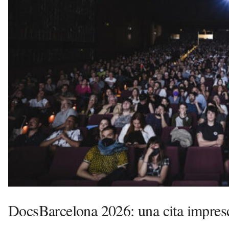
u
i
DocsBarcelona 2026: una cita impres