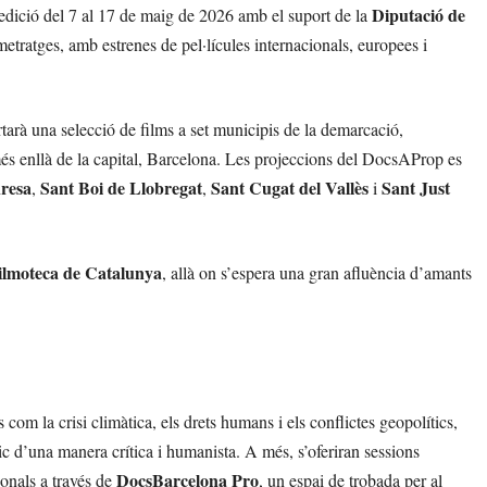
Diputació de
 edició del 7 al 17 de maig de 2026 amb el suport de la
etratges, amb estrenes de pel·lícules internacionals, europees i
rtarà una selecció de films a set municipis de la demarcació,
és enllà de la capital, Barcelona. Les projeccions del DocsAProp es
resa
Sant Boi de Llobregat
Sant Cugat del Vallès
Sant Just
,
,
i
ilmoteca de Catalunya
, allà on s’espera una gran afluència d’amants
m la crisi climàtica, els drets humans i els conflictes geopolítics,
 d’una manera crítica i humanista. A més, s’oferiran sessions
DocsBarcelona Pro
sionals a través de
, un espai de trobada per al