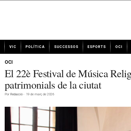
N
VIC
POLÍTICA
SUCCESSOS
ESPORTS
OCI
o
t
í
OCI
c
El 22è Festival de Música Relig
i
e
patrimonials de la ciutat
s
d
Por
Redacció
-
19 de març de 2026
e
V
i
c
a
v