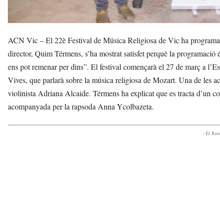
ACN Vic – El 22è Festival de Música Religiosa de Vic ha programat 6 c
director, Quim Térmens, s’ha mostrat satisfet perquè la programació 
ens pot remenar per dins”. El festival començarà el 27 de març a l’E
Vives, que parlarà sobre la música religiosa de Mozart. Una de les ac
violinista Adriana Alcaide. Térmens ha explicat que es tracta d’un con
acompanyada per la rapsoda Anna Ycolbazeta.
- Et Re