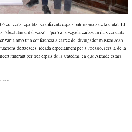
oncerts repartits per diferents espais patrimonials de la ciutat. El
és “absolutament diversa”, “però a la vegada cadascun dels concerts
scrivania amb una conferència a càrrec del divulgador musical Joan
tuacions destacades, ideada especialment per a l’ocasió, serà la de la
cert itinerant per tres espais de la Catedral, en què Alcaide estarà
comanem -