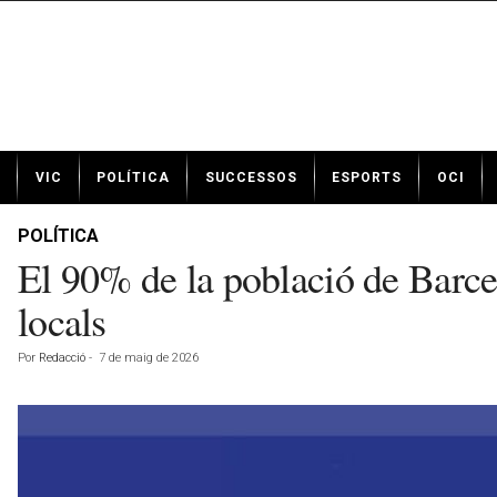
N
VIC
POLÍTICA
SUCCESSOS
ESPORTS
OCI
o
t
í
POLÍTICA
c
El 90% de la població de Barce
i
e
locals
s
d
Por
Redacció
-
7 de maig de 2026
e
V
i
c
a
v