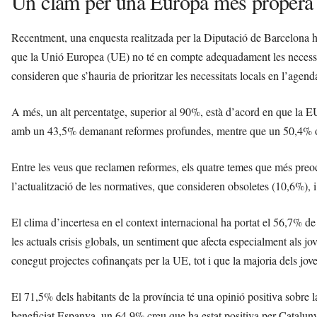
Un clam per una Europa més propera 
Recentment, una enquesta realitzada per la Diputació de Barcelona 
que la Unió Europea (UE) no té en compte adequadament les necessitat
consideren que s’hauria de prioritzar les necessitats locals en l’agen
A més, un alt percentatge, superior al 90%, està d’acord en que la 
amb un 43,5% demanant reformes profundes, mentre que un 50,4% op
Entre les veus que reclamen reformes, els quatre temes que més pre
l’actualització de les normatives, que consideren obsoletes (10,6%), i 
El clima d’incertesa en el context internacional ha portat el 56,7% de
les actuals crisis globals, un sentiment que afecta especialment als 
conegut projectes cofinançats per la UE, tot i que la majoria dels jo
El 71,5% dels habitants de la província té una opinió positiva sobr
beneficiat Espanya, un 64,9% creu que ha estat positiva per Cataluny