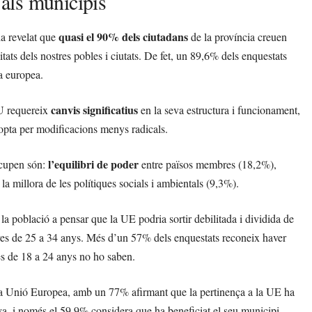
als municipis
quasi el 90% dels ciutadans
ha revelat que
de la província creuen
s dels nostres pobles i ciutats. De fet, un 89,6% dels enquestats
da europea.
canvis significatius
EU requereix
en la seva estructura i funcionament,
ta per modificacions menys radicals.
l’equilibri de poder
ocupen són:
entre països membres (18,2%),
la millora de les polítiques socials i ambientals (9,3%).
 la població a pensar que la UE podria sortir debilitada i dividida de
joves de 25 a 34 anys. Més d’un 57% dels enquestats reconeix haver
ves de 18 a 24 anys no ho saben.
e la Unió Europea, amb un 77% afirmant que la pertinença a la UE ha
a, i només el 59,9% considera que ha beneficiat el seu municipi.