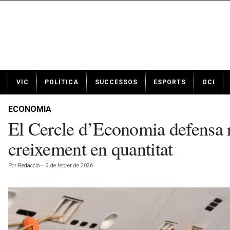
N
VIC
POLÍTICA
SUCCESSOS
ESPORTS
OCI
o
t
í
ECONOMIA
c
El Cercle d’Economia defensa rev
i
e
creixement en quantitat
s
d
Por
Redacció
-
9 de febrer de 2026
e
V
i
c
a
v