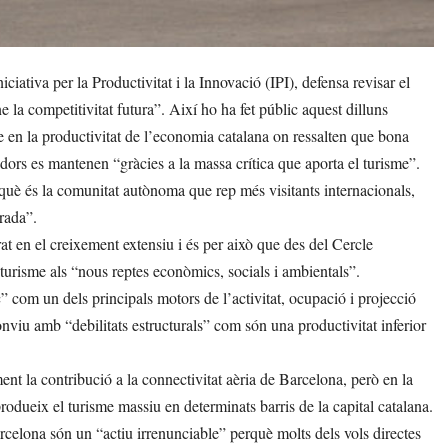
ativa per la Productivitat i la Innovació (IPI), defensa revisar el
e la competitivitat futura”. Així ho ha fet públic aquest dilluns
e en la productivitat de l’economia catalana on ressalten que bona
nedors es mantenen “gràcies a la massa crítica que aporta el turisme”.
uè és la comunitat autònoma que rep més visitants internacionals,
rada”.
t en el creixement extensiu i és per això que des del Cercle
turisme als “nous reptes econòmics, socials i ambientals”.
” com un dels principals motors de l’activitat, ocupació i projecció
onviu amb “debilitats estructurals” com són una productivitat inferior
ment la contribució a la connectivitat aèria de Barcelona, però en la
rodueix el turisme massiu en determinats barris de la capital catalana.
rcelona són un “actiu irrenunciable” perquè molts dels vols directes