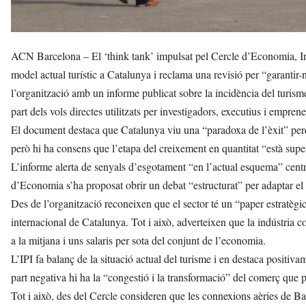
ACN Barcelona – El ‘think tank’ impulsat pel Cercle d’Economia, Inici
model actual turístic a Catalunya i reclama una revisió per “garantir-n
l’organització amb un informe publicat sobre la incidència del turism
part dels vols directes utilitzats per investigadors, executius i empre
El document destaca que Catalunya viu una “paradoxa de l’èxit” perq
però hi ha consens que l’etapa del creixement en quantitat “està supe
L’informe alerta de senyals d’esgotament “en l’actual esquema” centra
d’Economia s’ha proposat obrir un debat “estructurat” per adaptar el 
Des de l’organització reconeixen que el sector té un “paper estratègic
internacional de Catalunya. Tot i això, adverteixen que la indústria c
a la mitjana i uns salaris per sota del conjunt de l’economia.
L’IPI fa balanç de la situació actual del turisme i en destaca positiva
part negativa hi ha la “congestió i la transformació” del comerç que p
Tot i això, des del Cercle consideren que les connexions aèries de Ba