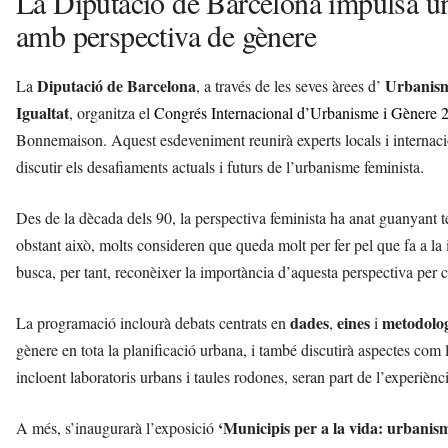
La Diputació de Barcelona impulsa u
amb perspectiva de gènere
Diputació de Barcelona
Urbanis
La
, a través de les seves àrees d’
Igualtat
, organitza el
Congrés Internacional d’Urbanisme i Gènere 
Bonnemaison. Aquest esdeveniment reunirà experts locals i internacio
discutir els desafiaments actuals i futurs de l’urbanisme feminista.
Des de la dècada dels 90, la perspectiva feminista ha anat guanyant te
obstant això, molts consideren que queda molt per fer pel que fa a la 
busca, per tant, reconèixer la importància d’aquesta perspectiva per c
dades
eines
metodolog
La programació inclourà debats centrats en
,
i
gènere en tota la planificació urbana, i també discutirà aspectes com 
incloent laboratoris urbans i taules rodones, seran part de l’experiènc
‘Municipis per a la vida: urbanism
A més, s’inaugurarà l’exposició