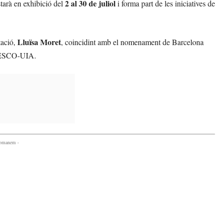
2 al 30 de juliol
tarà en exhibició del
i forma part de les iniciatives de
Lluïsa Moret
tació,
, coincidint amb el nomenament de Barcelona
NESCO-UIA.
comanem -