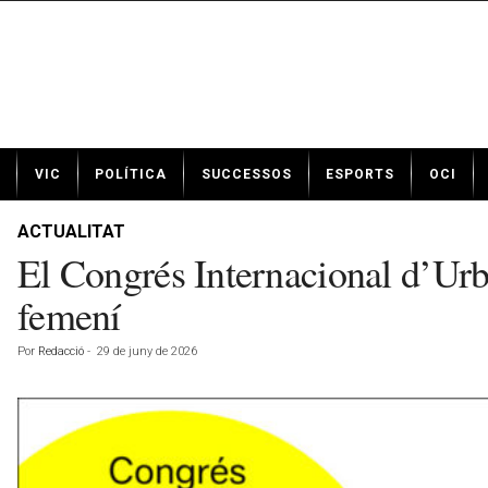
N
VIC
POLÍTICA
SUCCESSOS
ESPORTS
OCI
o
t
í
ACTUALITAT
c
El Congrés Internacional d’Urb
i
e
femení
s
d
Por
Redacció
-
29 de juny de 2026
e
V
i
c
a
v