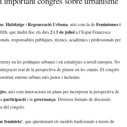
n important congrés sobre urbanisme
me
Habitatge
Regeneració Urbana
Feminismes i
,
i
, així com la de
2 i 3 de juliol
2026
, que tindrà lloc els dies
a l’Espai Francesca
nals, responsables públiques, tècnics, acadèmics i professionals per
rreny en les polítiques urbanes i en estratègies a nivell europeu. No
integració real de la perspectiva de gènere en les ciutats. El congrés
onstruir entorns urbans més justos i inclusius.
ies
, així com innovacions en plans per incorporar la perspectiva de
participació
governança
la
i la
. Diversos formats de discussió,
ia del congrés.
e feminista’
, que qüestionarà els models tradicionals a través de