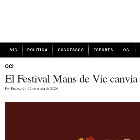
N
VIC
POLÍTICA
SUCCESSOS
ESPORTS
OCI
o
t
í
OCI
c
El Festival Mans de Vic canvia d
i
e
Por
Redacció
-
22 de maig de 2026
s
d
e
V
i
c
a
v