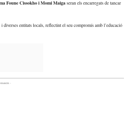
a Foune Cissokho i Momi Maiga
seran els encarregats de tancar
i diverses entitats locals, reflectint el seu compromís amb l’educació
comanem -