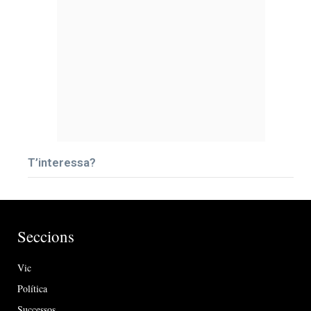
T’interessa?
Seccions
Vic
Política
Successos