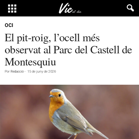
OCI
El pit-roig, l’ocell més
observat al Parc del Castell de
Montesquiu
Por
Redacció
-
15 de juny de 2026