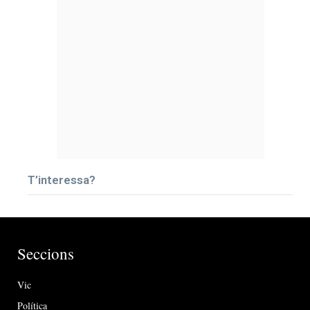
T’interessa?
Seccions
Vic
Política