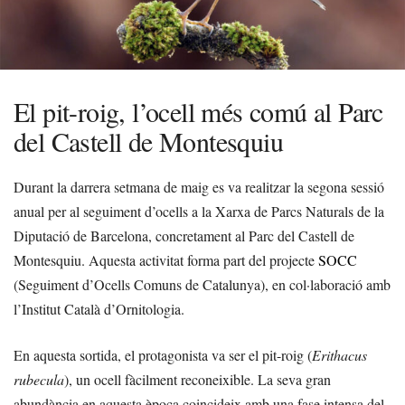
El pit-roig, l’ocell més comú al Parc
del Castell de Montesquiu
Durant la darrera setmana de maig es va realitzar la segona sessió
anual per al seguiment d’ocells a la Xarxa de Parcs Naturals de la
Diputació de Barcelona, concretament al Parc del Castell de
Montesquiu. Aquesta activitat forma part del projecte
SOCC
(Seguiment d’Ocells Comuns de Catalunya), en col·laboració amb
l’Institut Català d’Ornitologia.
En aquesta sortida, el protagonista va ser el pit-roig (
Erithacus
rubecula
), un ocell fàcilment reconeixible. La seva gran
abundància en aquesta època coincideix amb una fase intensa del