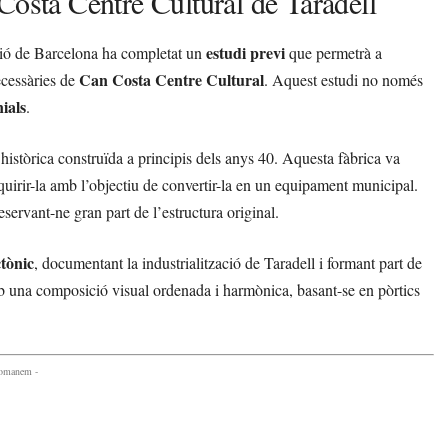
Costa Centre Cultural de Taradell
estudi previ
ió de Barcelona ha completat un
que permetrà a
Can Costa Centre Cultural
ecessàries de
. Aquest estudi no només
ials
.
ó històrica construïda a principis dels anys 40. Aquesta fàbrica va
dquirir-la amb l’objectiu de convertir-la en un equipament municipal.
servant-ne gran part de l’estructura original.
ctònic
, documentant la industrialització de Taradell i formant part de
mb una composició visual ordenada i harmònica, basant-se en pòrtics
comanem -