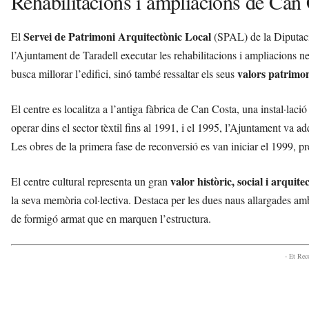
Rehabilitacions i ampliacions de Can 
Servei de Patrimoni Arquitectònic Local
El
(SPAL) de la Diputac
l’Ajuntament de Taradell executar les rehabilitacions i ampliacions n
valors patrimon
busca millorar l’edifici, sinó també ressaltar els seus
El centre es localitza a l’antiga fàbrica de Can Costa, una instal·laci
operar dins el sector tèxtil fins al 1991, i el 1995, l’Ajuntament va a
Les obres de la primera fase de reconversió es van iniciar el 1999, pre
valor històric, social i arquite
El centre cultural representa un gran
la seva memòria col·lectiva. Destaca per les dues naus allargades a
de formigó armat que en marquen l’estructura.
- Et Re