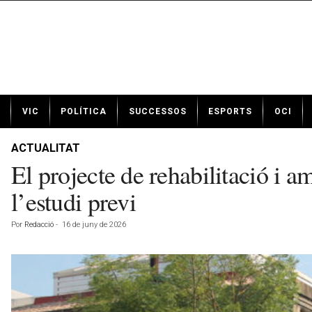
N
VIC
POLÍTICA
SUCCESSOS
ESPORTS
OCI
o
t
í
ACTUALITAT
c
El projecte de rehabilitació i 
i
e
l’estudi previ
s
d
Por
Redacció
-
16 de juny de 2026
e
V
i
c
a
v