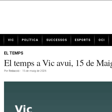
N
VIC
POLÍTICA
SUCCESSOS
ESPORTS
OCI
o
t
í
EL TEMPS
c
El temps a Vic avui, 15 de Mai
i
e
Por
Redacció
-
15 de maig de 2026
s
d
e
V
i
c
a
v