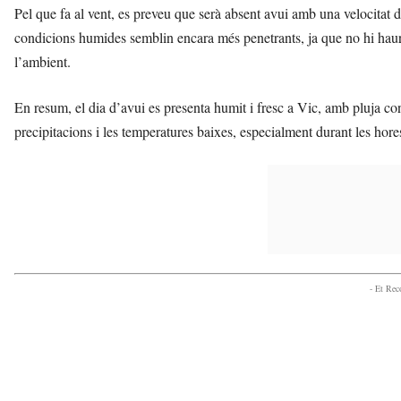
Pel que fa al vent, es preveu que serà absent avui amb una velocitat
condicions humides semblin encara més penetrants, ja que no hi haurà
l’ambient.
En resum, el dia d’avui es presenta humit i fresc a Vic, amb pluja cons
precipitacions i les temperatures baixes, especialment durant les hores
- Et Re