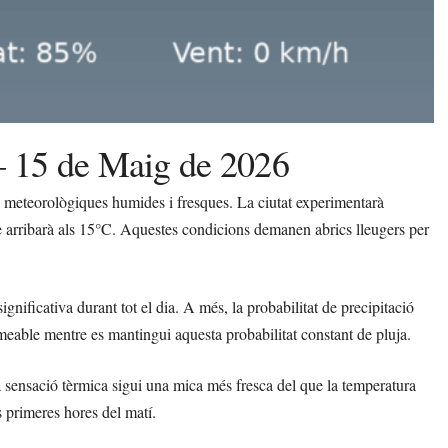
 – 15 de Maig de 2026
 meteorològiques humides i fresques. La ciutat experimentarà
arribarà als 15°C. Aquestes condicions demanen abrics lleugers per
ignificativa durant tot el dia. A més, la probabilitat de precipitació
eable mentre es mantingui aquesta probabilitat constant de pluja.
la sensació tèrmica sigui una mica més fresca del que la temperatura
s primeres hores del matí.