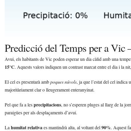
Predicció del Temps per a Vic
Avui, els habitants de Vic poden esperar un dia càlid amb una tempe
15°C
. Aquests valors indiquen un contrast marcat entre el dia i la nit,
El cel es presentarà amb
poques núvols
, ja que l’estat del cel indica
majoritàriament clar o lleugerament enteranyinat.
precipitacions
Pel que fa a les
, no s’esperen pluges al llarg de la j
paraigües per als desplaçaments d’avui.
humitat relativa
90%
La
es mantindrà alta, al voltant del
. Aquest fa