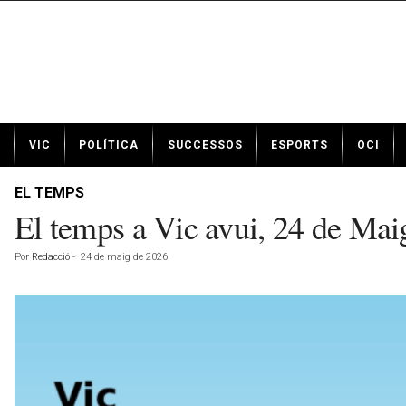
N
VIC
POLÍTICA
SUCCESSOS
ESPORTS
OCI
o
t
í
EL TEMPS
c
El temps a Vic avui, 24 de Mai
i
e
Por
Redacció
-
24 de maig de 2026
s
d
e
V
i
c
a
v