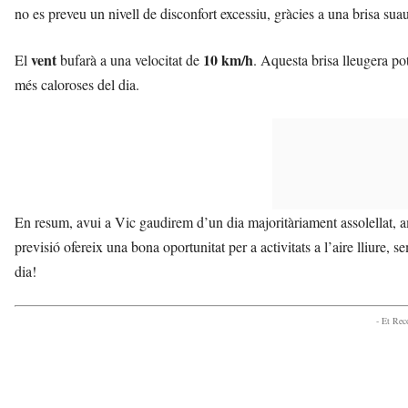
no es preveu un nivell de disconfort excessiu, gràcies a una brisa suau
vent
10 km/h
El
bufarà a una velocitat de
. Aquesta brisa lleugera po
més caloroses del dia.
En resum, avui a Vic gaudirem d’un dia majoritàriament assolellat, a
previsió ofereix una bona oportunitat per a activitats a l’aire lliure,
dia!
- Et Re