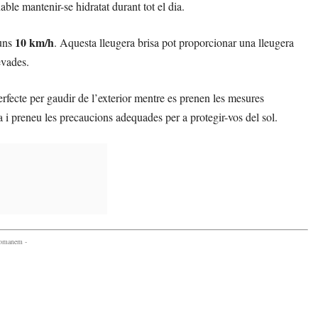
ble mantenir-se hidratat durant tot el dia.
10 km/h
’uns
. Aquesta lleugera brisa pot proporcionar una lleugera
evades.
rfecte per gaudir de l’exterior mentre es prenen les mesures
a i preneu les precaucions adequades per a protegir-vos del sol.
comanem -