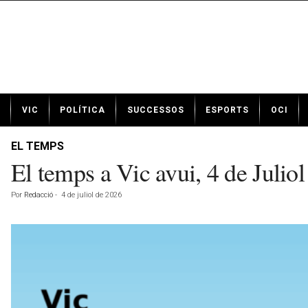
N
VIC
POLÍTICA
SUCCESSOS
ESPORTS
OCI
o
t
í
EL TEMPS
c
El temps a Vic avui, 4 de Julio
i
e
Por
Redacció
-
4 de juliol de 2026
s
d
e
V
i
c
a
v