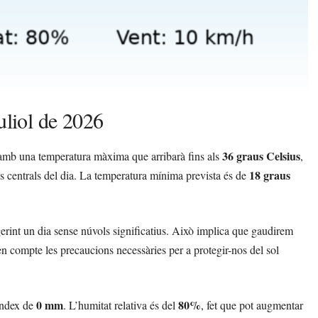
uliol de 2026
36 graus Celsius
, amb una temperatura màxima que arribarà fins als
,
18 graus
es centrals del dia. La temperatura mínima prevista és de
gerint un dia sense núvols significatius. Això implica que gaudirem
t en compte les precaucions necessàries per a protegir-nos del sol
0 mm
80%
índex de
. L’humitat relativa és del
, fet que pot augmentar