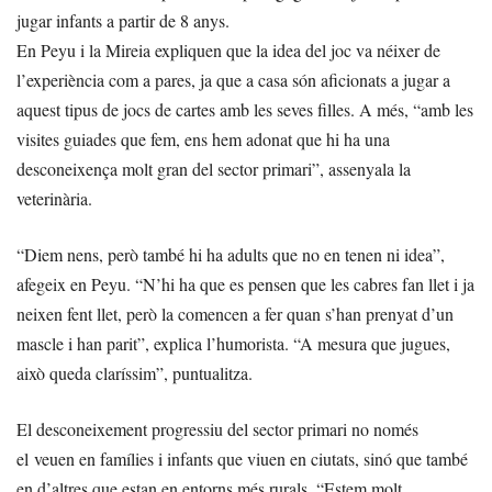
jugar infants a partir de 8 anys.
En Peyu i la Mireia expliquen que la idea del joc va néixer de
l’experiència com a pares, ja que a casa són aficionats a jugar a
aquest tipus de jocs de cartes amb les seves filles. A més, “amb les
visites guiades que fem, ens hem adonat que hi ha una
desconeixença molt gran del sector primari”, assenyala la
veterinària.
“Diem nens, però també hi ha adults que no en tenen ni idea”,
afegeix en Peyu. “N’hi ha que es pensen que les cabres fan llet i ja
neixen fent llet, però la comencen a fer quan s’han prenyat d’un
mascle i han parit”, explica l’humorista. “A mesura que jugues,
això queda claríssim”, puntualitza.
El desconeixement progressiu del sector primari no només
el veuen en famílies i infants que viuen en ciutats, sinó que també
en d’altres que estan en entorns més rurals. “Estem molt