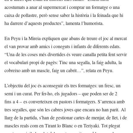
acostumats a anar al supermercat i comprar un formatge o una
caixa de pollastre, però sense saber la història i la feinada que hi
ha darrere d’aquests productes”, lamenta l’humorista.
En Peyu i la Mireia expliquen que abans de treure el joc al mercat
el van provar amb amics i coneguts i infants de diferents edats.
“Una de les coses més divertides és veure canalla petita fent servir
el vocabulari propi de pagès: Tinc una segalla, la faig adulta, la
cobreixo amb un mascle, faig un cabrit…”, relata en Peyu.
L’objectiu del joc és aconseguir els tres formatges: un fresc, un
semi i un curat. Per fer-ho, els jugadors – que poden ser de 2
fins a 4 – es converteixen en pastors i formatgers. S’arrenca amb
tres segalles, que són les cabres joves que encara no han parit. Al
llarg de la partida, s’han de gestionar cartes de menjar, de llet, i de
mascles reals com en Tirant lo Blanc o en Teriyaki. Tot plegat