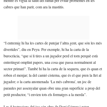
mentre es vigila la salut del ramat per evitar problemes en les
cabres que han parit, com ara la mastitis.
“I entremig hi ha les cartes de putejar l’altra gent, que són les més
divertides”, diu en Peyu. Per exemple, hi ha la carta de la
burocràcia, “que si li tires a un jugador perd el torn perquè està
entretingut omplint papers, una cosa que passa normalment al
sector primari”. També hi ha la carta de la sequera, que és quan et
roben el menjar; la del camió cisterna, que és el que pren la llet al
jugador; o la carta anomenada ‘La més cabrona’, un joc de
paraules per assenyalar quan obre una gran superfície a prop del
petit productor, “i envien tots els formatges a la merda”.
Les il·lustracions del joc són obra de Dani Gómez i estan