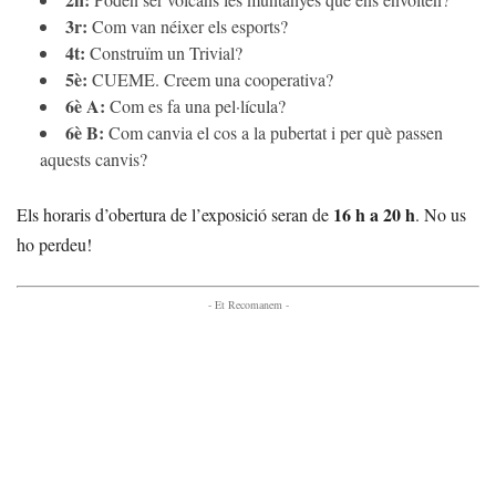
3r:
Com van néixer els esports?
4t:
Construïm un Trivial?
5è:
CUEME. Creem una cooperativa?
6è A:
Com es fa una pel·lícula?
6è B:
Com canvia el cos a la pubertat i per què passen
aquests canvis?
16 h a 20 h
Els horaris d’obertura de l’exposició seran de
. No us
ho perdeu!
- Et Recomanem -