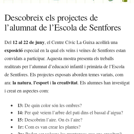
Descobreix els projectes de
l’alumnat de l’Escola de Sentfores
12 al 22 de juny
Del
, el Centre Cívic La Guixa acollirà una
exposició
especial en la qual els veïns i veïnes de Sentfores estan
convidats a participar. Aquesta mostra presenta els treballs
realitzats per l’alumnat d’educació infantil i primària de l’Escola
de Sentfores. Els projectes exposats aborden temes variats, com
la natura
l’esport
la creativitat
ara:
,
i
. Els alumnes han investigat
i creat en aspectes com:
I3:
De quin color són les ombres?
I4:
Per què veiem l’arbre del pati dins el bassal d’aigua?
I5:
Descobrim l’aire. On és l’aire?
1r:
Com es van crear les plantes?
2n:
Poden ser volcans les muntanyes que ens envolten?