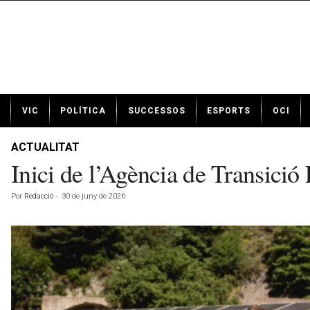
N
VIC
POLÍTICA
SUCCESSOS
ESPORTS
OCI
o
t
í
ACTUALITAT
c
Inici de l’Agència de Transició
i
e
Por
Redacció
-
30 de juny de 2026
s
d
e
V
i
c
a
v