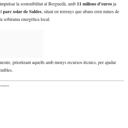
11 milions d’euros
mpulsar la sostenibilitat al Berguedà, amb
ja
parc solar de Saldes
el
, situat en terrenys que abans eren mines de
la sobirania energètica local.
mestre, prioritzant aquells amb menys recursos tècnics, per ajudar
enibles.
comanem -