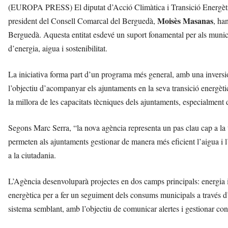
(EUROPA PRESS) El diputat d’Acció Climàtica i Transició Energèti
Moisès Masanas
president del Consell Comarcal del Berguedà,
, ha
Berguedà. Aquesta entitat esdevé un suport fonamental per als municip
d’energia, aigua i sostenibilitat.
La iniciativa forma part d’un programa més general, amb una invers
l’objectiu d’acompanyar els ajuntaments en la seva transició energètic
la millora de les capacitats tècniques dels ajuntaments, especialment d
Segons Marc Serra, “la nova agència representa un pas clau cap a la 
permeten als ajuntaments gestionar de manera més eficient l’aigua i l
a la ciutadania.
L’Agència desenvoluparà projectes en dos camps principals: energia i
energètica per a fer un seguiment dels consums municipals a través d’
sistema semblant, amb l’objectiu de comunicar alertes i gestionar con