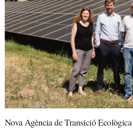
u
i
Nova Agència de Transició Ecològica