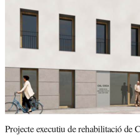
u
i
Projecte executiu de rehabilitació de