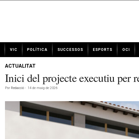
N
VIC
POLÍTICA
SUCCESSOS
ESPORTS
OCI
o
t
í
ACTUALITAT
c
Inici del projecte executiu per 
i
e
Por
Redacció
-
14 de maig de 2026
s
d
e
V
i
c
a
v