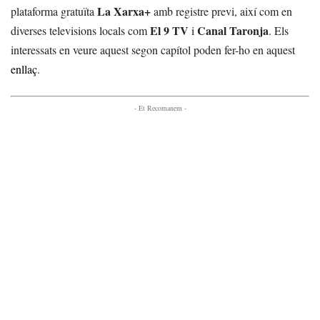
La Xarxa+
plataforma gratuïta
amb registre previ, així com en
El 9 TV
Canal Taronja
diverses televisions locals com
i
. Els
interessats en veure aquest segon capítol poden fer-ho en aquest
enllaç
.
- Et Recomanem -