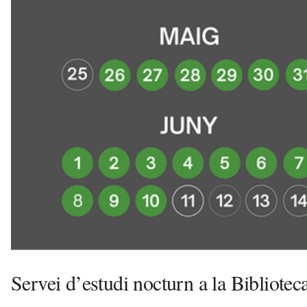
u
i
Servei d’estudi nocturn a la Bibliotec