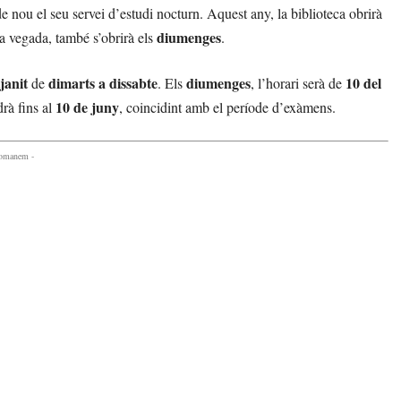
e nou el seu servei d’estudi nocturn. Aquest any, la biblioteca obrirà
diumenges
ra vegada, també s’obrirà els
.
janit
dimarts a dissabte
diumenges
10 del
de
. Els
, l’horari serà de
10 de juny
drà fins al
, coincidint amb el període d’exàmens.
comanem -