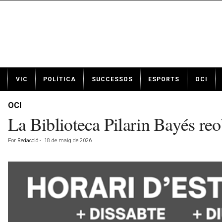
N
VIC
POLÍTICA
SUCCESSOS
ESPORTS
OCI
o
t
í
OCI
c
La Biblioteca Pilarin Bayés reo
i
e
Por
Redacció
-
18 de maig de 2026
s
d
e
V
i
c
a
v