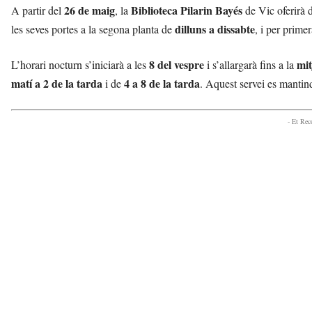
26 de maig
Biblioteca Pilarin Bayés
A partir del
, la
de Vic oferirà d
dilluns a dissabte
les seves portes a la segona planta de
, i per prime
8 del vespre
mit
L’horari nocturn s’iniciarà a les
i s’allargarà fins a la
matí a 2 de la tarda
4 a 8 de la tarda
i de
. Aquest servei es mantin
- Et Re