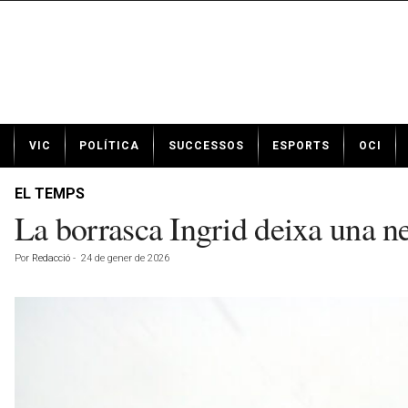
N
VIC
POLÍTICA
SUCCESSOS
ESPORTS
OCI
o
t
í
EL TEMPS
c
La borrasca Ingrid deixa una n
i
e
Por
Redacció
-
24 de gener de 2026
s
d
e
V
i
c
a
v