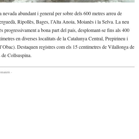
 nevada abundant i general per sobre dels 600 metres arreu de
erguedà, Ripollès, Bages, l’Alta Anoia, Moianès i la Selva. La neu
tès progressivament a bona part del país, desplomant-se fins als 400
metres en diverses localitats de la Catalunya Central, Prepirineu i
 l’Obac). Destaquen registres com els 15 centímetres de Vilallonga de
s de Collsuspina.
comanem -