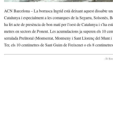
ACN Barcelona – La borrasca Ingrid està deixant aquest dissabte una
Catalunya i especialment a les comarques de la Segarra, Solsonès, B
ha fet acte de presència de bon matí per l’oest de Catalunya i s’ha es
metres en sectors de Ponent. Les acumulacions ja superen els 10 centí
serralada Prelitoral (Montserrat, Montseny i Sant Llorenç del Munt i
Ter, els 10 centímetres de Sant Guim de Freixenet o els 8 centímetre
- Et Re