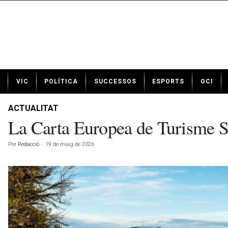
N
VIC
POLÍTICA
SUCCESSOS
ESPORTS
OCI
o
t
í
ACTUALITAT
c
La Carta Europea de Turisme So
i
e
Por
Redacció
-
19 de maig de 2026
s
d
e
V
i
c
a
v