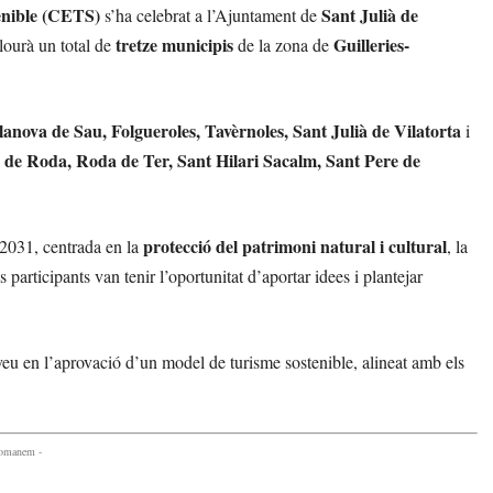
enible (CETS)
Sant Julià de
s’ha celebrat a l’Ajuntament de
tretze municipis
Guilleries-
clourà un total de
de la zona de
lanova de Sau, Folgueroles, Tavèrnoles, Sant Julià de Vilatorta
i
s de Roda, Roda de Ter, Sant Hilari Sacalm, Sant Pere de
protecció del patrimoni natural i cultural
l 2031, centrada en la
, la
ls participants van tenir l’oportunitat d’aportar idees i plantejar
 veu en l’aprovació d’un model de turisme sostenible, alineat amb els
comanem -