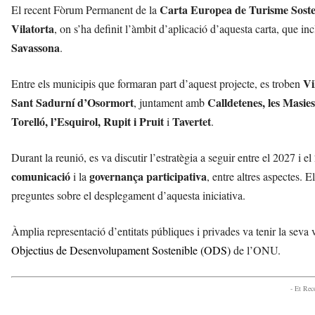
Carta Europea de Turisme Sost
El recent Fòrum Permanent de la
Vilatorta
, on s’ha definit l’àmbit d’aplicació d’aquesta carta, que in
Savassona
.
Vi
Entre els municipis que formaran part d’aquest projecte, es troben
Sant Sadurní d’Osormort
Calldetenes, les Masie
, juntament amb
Torelló, l’Esquirol, Rupit i Pruit
Tavertet
i
.
Durant la reunió, es va discutir l’estratègia a seguir entre el 2027 i e
comunicació
governança participativa
i la
, entre altres aspectes. E
preguntes sobre el desplegament d’aquesta iniciativa.
Àmplia representació d’entitats públiques i privades va tenir la seva
Objectius de Desenvolupament Sostenible (ODS)
de l’ONU.
- Et Re