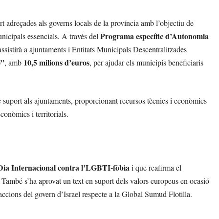
t adreçades als governs locals de la província amb l’objectiu de
Programa específic d’Autonomia
unicipals essencials. A través del
’assistirà a ajuntaments i Entitats Municipals Descentralitzades
ó”
10,5 milions d’euros
, amb
, per ajudar els municipis beneficiaris
e suport als ajuntaments, proporcionant recursos tècnics i econòmics
conòmics i territorials.
Dia Internacional contra l’LGBTI-fòbia
i que reafirma el
També s’ha aprovat un text en suport dels valors europeus en ocasió
ccions del govern d’Israel respecte a la Global Sumud Flotilla.