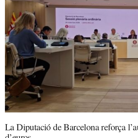
u
i
La Diputació de Barcelona reforça l’
d’euros