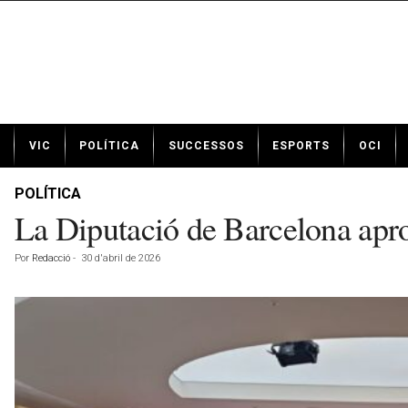
N
VIC
POLÍTICA
SUCCESSOS
ESPORTS
OCI
o
t
í
POLÍTICA
c
La Diputació de Barcelona apro
i
e
Por
Redacció
-
30 d'abril de 2026
s
d
e
V
i
c
a
v