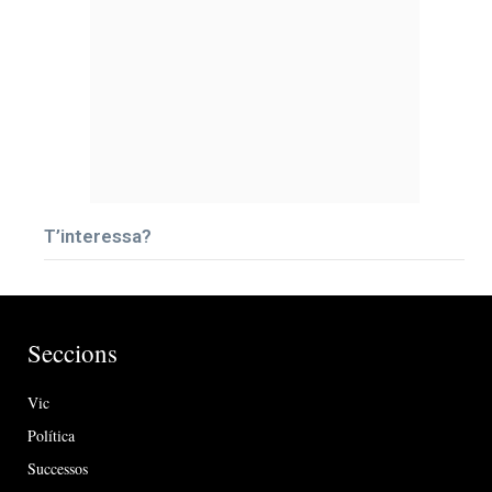
T’interessa?
Seccions
Vic
Política
Successos