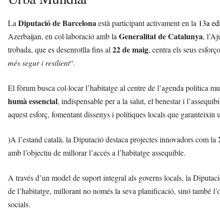
Diputació de Barcelona
La
està participant activament en la
13a ed
Generalitat de Catalunya
Azerbaijan, en col·laboració amb la
, l’A
22 de maig
trobada, que es desenrotlla fins al
, centra els seus esforç
més segur i resilient
“.
El fòrum busca col·locar l’habitatge al centre de l’agenda política 
humà essencial
, indispensable per a la salut, el benestar i l’assequi
aquest esforç, fomentant dissenys i polítiques locals que garanteixin u
)A l’estand català, la Diputació destaca projectes innovadors com la
amb l’objectiu de millorar l’accés a l’habitatge assequible.
A través d’un model de suport integral als governs locals, la Diputaci
de l’habitatge, millorant no només la seva planificació, sinó també l’of
socials.