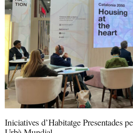
u
i
Iniciatives d’Habitatge Presentades p
Urbà Mundial