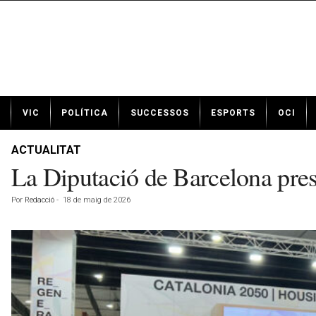
N
VIC
POLÍTICA
SUCCESSOS
ESPORTS
OCI
o
t
í
ACTUALITAT
c
La Diputació de Barcelona pres
i
e
Por
Redacció
-
18 de maig de 2026
s
d
e
V
i
c
a
v