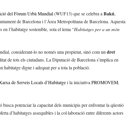
Bakú
ició del Fòrum Urbà Mundial
(WUF13) que se celebra a
,
juntament de Barcelona i l’Àrea Metropolitana de Barcelona. Aquesta
os en l’habitatge sostenible, sota el lema “
Habitatges per a un món
dret
mundial, considerant-lo no només una propietat, sinó com un
bilitat de tots els ciutadans. La Diputació de Barcelona s’implica en
n habitatge digne i adequat per a tota la població.
Xarxa de Serveis Locals d’Habitatge
i la iniciativa
PROMOVEM
,
ó busca potenciar la capacitat dels municipis per enfrontar la qüestió
erta d’habitatges assequibles i la col·laboració entre diferents actors