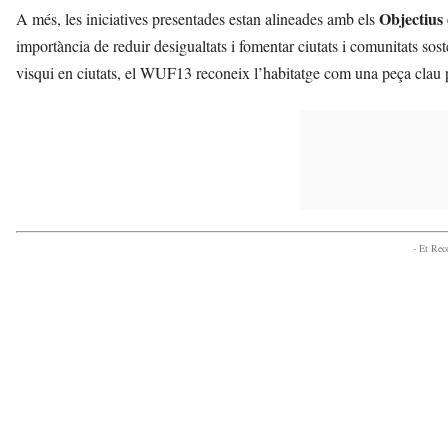
Objectius
A més, les iniciatives presentades estan alineades amb els
importància de reduir desigualtats i fomentar ciutats i comunitats so
visqui en ciutats, el WUF13 reconeix l’habitatge com una peça clau
- Et Re