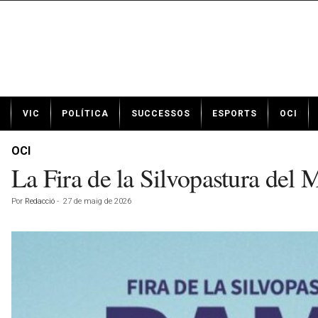
N
VIC
POLÍTICA
SUCCESSOS
ESPORTS
OCI
o
t
í
OCI
c
La Fira de la Silvopastura del
i
e
Por
Redacció
-
27 de maig de 2026
s
d
e
V
i
c
a
v