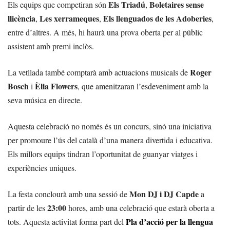
Els Triadú
Boletaires sense
Els equips que competiran són
,
llicència
Les xerrameques
Els llenguados de les Adoberies
,
,
,
entre d’altres. A més, hi haurà una prova oberta per al públic
assistent amb premi inclòs.
Roger
La vetllada també comptarà amb actuacions musicals de
Bosch
Èlia Flowers
i
, que amenitzaran l’esdeveniment amb la
seva música en directe.
Aquesta celebració no només és un concurs, sinó una iniciativa
per promoure l’ús del català d’una manera divertida i educativa.
Els millors equips tindran l’oportunitat de guanyar viatges i
experiències uniques.
Mon DJ i DJ Capde
La festa conclourà amb una sessió de
a
23:00
partir de les
hores, amb una celebració que estarà oberta a
Pla d’acció per la llengua
tots. Aquesta activitat forma part del