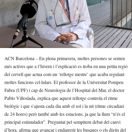
ACN Barcelona – En plena primavera, moltes persones se senten
més actives que a l’hivern i l’explicació es troba en una petita regió
del cervell que actua com un ‘rellotge mestre’ que acaba regulant
moltes funcions cel·lulars. El professor de la Universitat Pompeu
Fabra (UPF) i cap de Neurologia de l’Hospital del Mar, el doctor
Pablo Villoslada, explica que aquest rellotge controla el ritme
biològic i que s’ajusta cada dia amb el sol i la nit (ritme circadiari
de 24 hores) però també amb les estacions, ja que la llum “n’és el
principal estimulador”. Preguntat pel sempitern debat del canvi
d’hora, afirma que avançar i endarrerir les busques o els dígits del