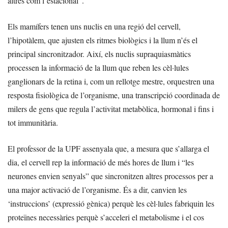
altres com l’estacional”.
Els mamífers tenen uns nuclis en una regió del cervell,
l’hipotàlem, que ajusten els ritmes biològics i la llum n’és el
principal sincronitzador. Així, els nuclis supraquiasmàtics
processen la informació de la llum que reben les cèl·lules
ganglionars de la retina i, com un rellotge mestre, orquestren una
resposta fisiològica de l’organisme, una transcripció coordinada de
milers de gens que regula l’activitat metabòlica, hormonal i fins i
tot immunitària.
El professor de la UPF assenyala que, a mesura que s’allarga el
dia, el cervell rep la informació de més hores de llum i “les
neurones envien senyals” que sincronitzen altres processos per a
una major activació de l’organisme. És a dir, canvien les
‘instruccions’ (expressió gènica) perquè les cèl·lules fabriquin les
proteïnes necessàries perquè s’acceleri el metabolisme i el cos