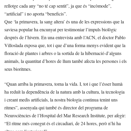
rellotge cada any “no té cap sentit”, ja que és “incòmode”,
“artificial” i no aporta “beneficis”.
Que ‘la primavera, la sang altera’ és una de les expressions que la
saviesa popular ha encunyat per testimoniar l’impuls biològic
després de l’hivern. En una entrevista amb l’ACN, el doctor Pablo
Villoslada exposa que, tot i que d’una forma menys evident que la
floració de plantes i arbres o la sortida de la hibernació d’alguns
animals, la quantitat d’hores de llum també afecta les persones i els
seus bioritmes.
“Quan arriba la primavera, torna la vida. I, tot i que l’ésser humà
ha reduït la dependència de la natura amb la cultura, la tecnologia
i creant medis artificials, la nostra biologia continua tenint uns
ritmes”, assenyala qui també és director del programa de
Neurociències de l’Hospital del Mar Research Institute, per afegir:
“El ritme més conegut és el circadiari, de 24 hores, però n’hi ha