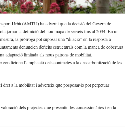
ansport Urbà (AMTU) ha advertit que la decisió del Govern de
ot ajornar la definició del nou mapa de serveis fins al 2034. En un
 mesura, la pròrroga pot suposar una “dilació” en la resposta a
ajuntaments denuncien dèficits estructurals com la manca de cobertura
una adaptació limitada als nous patrons de mobilitat.
que condiciona l’ampliació dels contractes a la descarbonització de les
l dret a la mobilitat i adverteix que posposar-lo pot perpetuar
 valoració dels projectes que presentin les concessionàries i en la