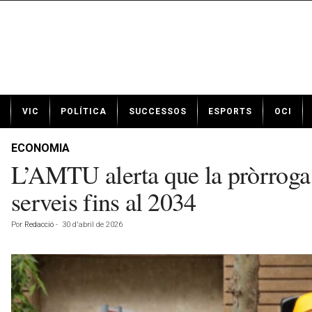
N
VIC
POLÍTICA
SUCCESSOS
ESPORTS
OCI
o
t
í
ECONOMIA
c
L’AMTU alerta que la pròrroga 
i
e
serveis fins al 2034
s
d
Por
Redacció
-
30 d'abril de 2026
e
V
i
c
a
v