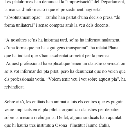
Les plataformes han denunciat la “improvisació” del Departament,
la manca d’informació i que el procediment hagi estat
“absolutament opac”. També han parlat d’una decisió presa “de
forma unilateral” i sense comptar amb la veu dels docents.
“A nosaltres se’ns ha informat tard, se’ns ha informat malament,
d’una forma que no ha sigut gens transparent”, ha relatat Plana,
que ha indicat que s’han assabentat sobretot per la premsa.
Aquest professional ha explicat que tenen un claustre convocat on
se’ls vol informar del pla pilot, però ha denunciat que no volen que
els professionals votin. “Volem tenir veu i vot sobre aquest pla”, ha
reivindicat.
Sobre això, les entitats han animat a tots els centres que es puguin
veure implicats en el pla pilot a organitzar claustres per debatre
sobre la mesura i rebutjar-la. De fet, alguns sindicats han apuntat
que hi hauria tres instituts a Osona -l’Institut Jaume Callís,