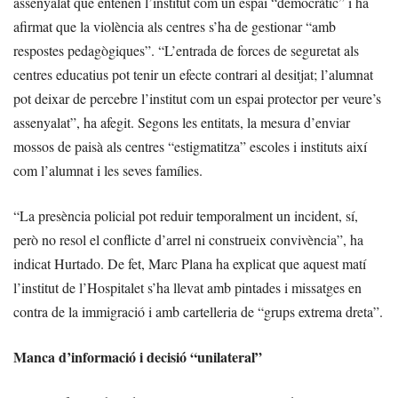
assenyalat que entenen l’institut com un espai “democràtic” i ha
afirmat que la violència als centres s’ha de gestionar “amb
respostes pedagògiques”. “L’entrada de forces de seguretat als
centres educatius pot tenir un efecte contrari al desitjat; l’alumnat
pot deixar de percebre l’institut com un espai protector per veure’s
assenyalat”, ha afegit. Segons les entitats, la mesura d’enviar
mossos de paisà als centres “estigmatitza” escoles i instituts així
com l’alumnat i les seves famílies.
“La presència policial pot reduir temporalment un incident, sí,
però no resol el conflicte d’arrel ni construeix convivència”, ha
indicat Hurtado. De fet, Marc Plana ha explicat que aquest matí
l’institut de l’Hospitalet s’ha llevat amb pintades i missatges en
contra de la immigració i amb cartelleria de “grups extrema dreta”.
Manca d’informació i decisió “unilateral”