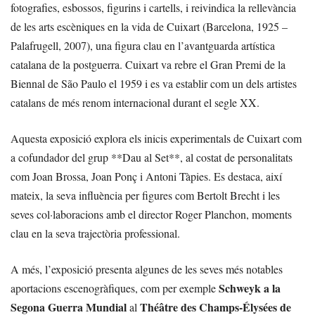
fotografies, esbossos, figurins i cartells, i reivindica la rellevància
de les arts escèniques en la vida de Cuixart (Barcelona, 1925 –
Palafrugell, 2007), una figura clau en l’avantguarda artística
catalana de la postguerra. Cuixart va rebre el Gran Premi de la
Biennal de São Paulo el 1959 i es va establir com un dels artistes
catalans de més renom internacional durant el segle XX.
Aquesta exposició explora els inicis experimentals de Cuixart com
a cofundador del grup **Dau al Set**, al costat de personalitats
com Joan Brossa, Joan Ponç i Antoni Tàpies. Es destaca, així
mateix, la seva influència per figures com Bertolt Brecht i les
seves col·laboracions amb el director Roger Planchon, moments
clau en la seva trajectòria professional.
A més, l’exposició presenta algunes de les seves més notables
Schweyk a la
aportacions escenogràfiques, com per exemple
Segona Guerra Mundial
Théâtre des Champs-Élysées de
al