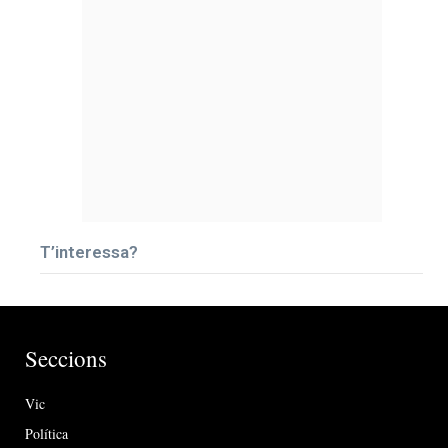
T’interessa?
Seccions
Vic
Política