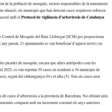
t de la població de mosquits, vectors responsables de la transmissió
ta situació, els municipis que han detectat casos sospitosos reforcen
Protocol de vigilància d’arbovirosis de Catalunya
d’acord amb el
de Control de Mosquits del Baix Llobregat (SCM) per proporcionar
L’any passat, 21 ajuntaments es van beneficiar d’aquest servei i en
 les picades de mosquits, encara que altres artròpodes com les
el 2025, es van reportar 59 casos en residents a 34 municipis de
s), seguit del chikungunya (9) i el zika (5). Tots els casos eren
u de casos d’arbovirosis a la província de Barcelona. No obstant això,
mentats comparat amb un increment constant els anys anteriors.