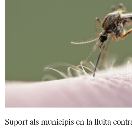
u
i
Suport als municipis en la lluita contr