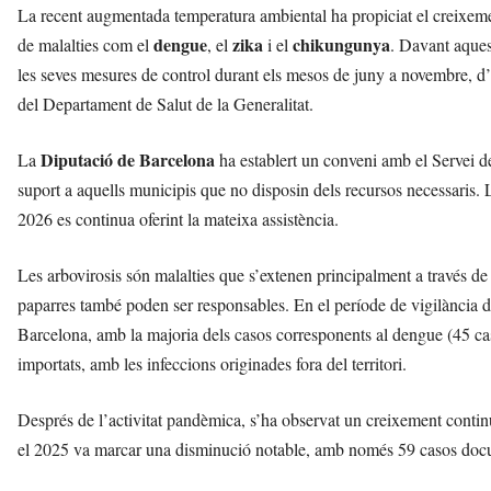
La recent augmentada temperatura ambiental ha propiciat el creixemen
dengue
zika
chikungunya
de malalties com el
, el
i el
. Davant aques
les seves mesures de control durant els mesos de juny a novembre, 
del Departament de Salut de la Generalitat.
Diputació de Barcelona
La
ha establert un conveni amb el Servei 
suport a aquells municipis que no disposin dels recursos necessaris. 
2026 es continua oferint la mateixa assistència.
Les arbovirosis són malalties que s’extenen principalment a través de
paparres també poden ser responsables. En el període de vigilància d
Barcelona, amb la majoria dels casos corresponents al dengue (45 caso
importats, amb les infeccions originades fora del territori.
Després de l’activitat pandèmica, s’ha observat un creixement contin
el 2025 va marcar una disminució notable, amb només 59 casos docu