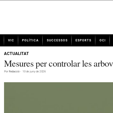
N
VIC
POLÍTICA
SUCCESSOS
ESPORTS
OCI
o
t
í
ACTUALITAT
c
Mesures per controlar les arbov
i
e
Por
Redacció
-
10 de juny de 2026
s
d
e
V
i
c
a
v