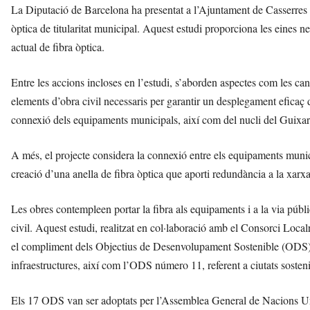
La Diputació de Barcelona ha presentat a l’Ajuntament de Casserres u
òptica de titularitat municipal. Aquest estudi proporciona les eines ne
actual de fibra òptica.
Entre les accions incloses en l’estudi, s’aborden aspectes com les cana
elements d’obra civil necessaris per garantir un desplegament eficaç 
connexió dels equipaments municipals, així com del nucli del Guixaró
A més, el projecte considera la connexió entre els equipaments municip
creació d’una anella de fibra òptica que aporti redundància a la xarx
Les obres contempleen portar la fibra als equipaments i a la via públi
civil. Aquest estudi, realitzat en col·laboració amb el Consorci Local
el compliment dels Objectius de Desenvolupament Sostenible (ODS), 
infraestructures, així com l’ODS número 11, referent a ciutats sosteni
Els 17 ODS van ser adoptats per l’Assemblea General de Nacions Un