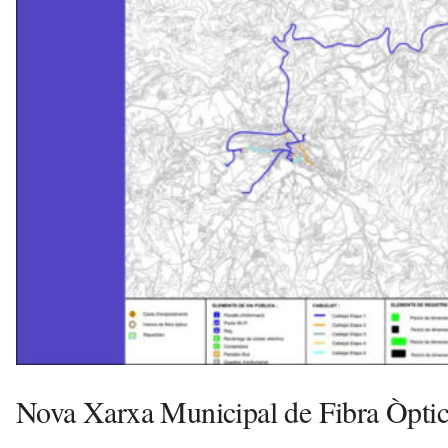
u
i
Nova Xarxa Municipal de Fibra Òptic