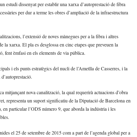
n estudi dissenyat per establir una xarxa d’autoprestació de fibra
cessàries per dur a terme les obres d’ampliació de la infraestructura
litzacions, l’extensió de noves mànegues per a la fibra i altres
de la xarxa. El pla es desglossa en cinc etapes que preveuen la
, fent èmfasi en els elements de via pública.
als i els punts estratègics del nucli de l’Ametlla de Casserres, i la
a d’autoprestació.
ca mitjançant nova canalització, la qual requerirà actuacions d’obra
ret, representa un suport significatiu de la Diputació de Barcelona en
en particular l’ODS número 9, que aborda la indústria i les
bles.
ides el 25 de setembre de 2015 com a part de l’agenda global per a