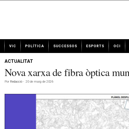
N
VIC
POLÍTICA
SUCCESSOS
ESPORTS
OCI
o
t
í
ACTUALITAT
c
Nova xarxa de fibra òptica muni
i
e
Por
Redacció
-
20 de maig de 2026
s
d
e
V
i
c
a
v