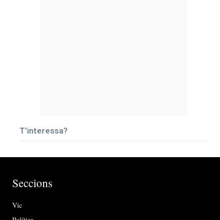
T’interessa?
Seccions
Vic
Política