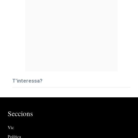
T’interessa?
Seccions
Vic
Política