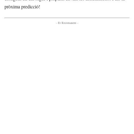
pròxima predicció!
- Et Recomanem -