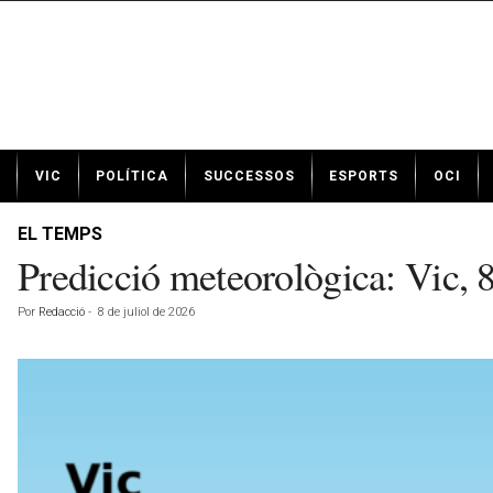
N
VIC
POLÍTICA
SUCCESSOS
ESPORTS
OCI
o
t
í
EL TEMPS
c
Predicció meteorològica: Vic, 8
i
e
Por
Redacció
-
8 de juliol de 2026
s
d
e
V
i
c
a
v