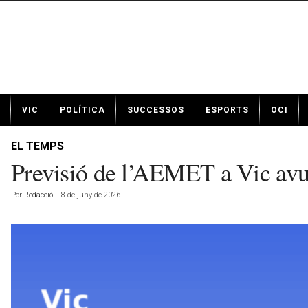
N
VIC
POLÍTICA
SUCCESSOS
ESPORTS
OCI
o
t
í
EL TEMPS
c
Previsió de l’AEMET a Vic avu
i
e
Por
Redacció
-
8 de juny de 2026
s
d
e
V
i
c
a
v