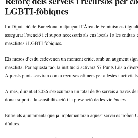
Reforç dels serveis i recursos per co
LGBTI-fòbiques
La Diputació de Barcelona, mitjançant l’Àrea de Feminismes i Igualtat,
assegurar l’atenció i el suport necessaris als ens locals i a les entitat
masclistes i LGBTI-fòbiques.
Els mesos d’estiu esdevenen un moment crític, amb un augment signif
masclista. Per aquesta raó, la institució activarà 57 Punts Lila a dive
Aquests punts serviran com a recursos efímers per a festes i activitat
A més, durant el 2026 s’executaran un total de 86 serveis a través de
donar suport a la sensibilització i la prevenció de les violències.
Entre els ajuntaments que ja implementaran aquest servei es troben 
d’altres.