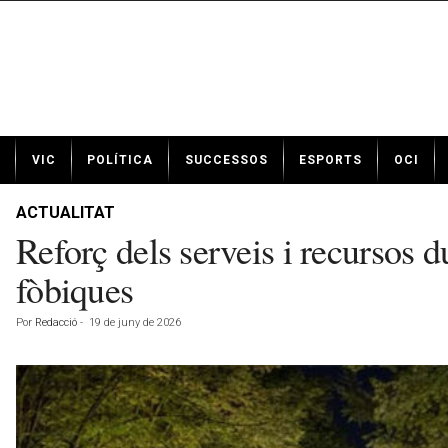
N
VIC
POLÍTICA
SUCCESSOS
ESPORTS
OCI
o
t
í
ACTUALITAT
c
Reforç dels serveis i recursos 
i
e
fòbiques
s
d
Por
Redacció
-
19 de juny de 2026
e
V
i
c
a
v