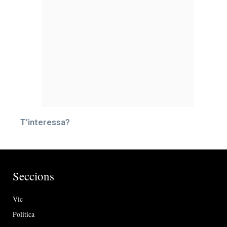
T’interessa?
Seccions
Vic
Política