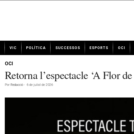
N
VIC
POLÍTICA
SUCCESSOS
ESPORTS
OCI
o
t
í
OCI
c
Retorna l’espectacle ‘A Flor de
i
e
Por
Redacció
-
6 de juliol de 2026
s
d
e
V
i
c
a
v