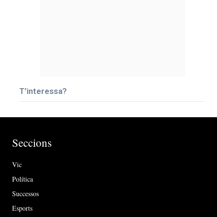
T’interessa?
Seccions
Vic
Política
Successos
Esports