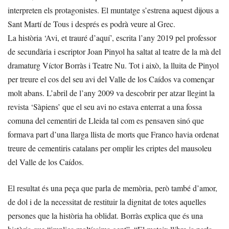
interpreten els protagonistes. El muntatge s’estrena aquest dijous a
Sant Martí de Tous i després es podrà veure al Grec.
La història ‘Avi, et trauré d’aquí’, escrita l’any 2019 pel professor
de secundària i escriptor Joan Pinyol ha saltat al teatre de la mà del
dramaturg Víctor Borràs i Teatre Nu. Tot i això, la lluita de Pinyol
per treure el cos del seu avi del Valle de los Caídos va començar
molt abans. L’abril de l’any 2009 va descobrir per atzar llegint la
revista ‘Sàpiens’ que el seu avi no estava enterrat a una fossa
comuna del cementiri de Lleida tal com es pensaven sinó que
formava part d’una llarga llista de morts que Franco havia ordenat
treure de cementiris catalans per omplir les criptes del mausoleu
del Valle de los Caídos.
El resultat és una peça que parla de memòria, però també d’amor,
de dol i de la necessitat de restituir la dignitat de totes aquelles
persones que la història ha oblidat. Borràs explica que és una