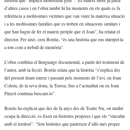
història que “implica moltíssima gent”. “El mateix llibre ja parla
d’altres casos i en l’obra també hi ha moments en els quals es fa
referència a moltíssimes víctimes que van viure la mateixa situació
i a les moltíssimes famílies que es troben en situacions similars i
que han hagut de fer el mateix periple que el Joan”, ha relatat el
director. Per això, creu Borràs, “és una història que ens interpel·la
a tots com a treball de memòria”.
L’obra combina el llenguatge documental, a partir del testimoni de
l’autor, amb la ficció. Borràs relata que la història “s’explica des
del present tirant enrere i passant pels moments de l’avi, en Joan
Colom, de la seva dona, la Teresa, fins a l’actualitat on en Joan
Pinyol continua buscant-lo”.
Borràs ha explicat que des de fa anys des de Teatre Nu, on també
ocupa la direcció, es fixen en històries properes i que els “vinculin
amb el territori”. “Són històries que parteixen d’allò més proper