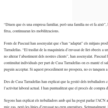
“Diuen que és una empresa familiar, però una família no et fa això”, 
fitxa, continuaran les mobilitzacions.
Fonts de Pascual han assenyalat que s’han “adaptat” els mitjans produ
Tarradellas. “El trasllat de la maquinària d’envasat de llet obeeix a 
no alterar l’abastiment dels nostres clients”, han assenyalat. Pascual h
continuïtat individuals per part de Casa Tarradellas on es manté el salar
puguin acceptar. Si aquest procediment no prospera, no es tanquen a 
Des de Casa Tarradellas han explicat que la gestió dels treballador
l’activitat laboral actual. I han puntualitzat que el procés de compra de
Segons han explicat els treballadors amb qui ha pogut parlar l’ACN a 
mig gas, però les línies d’envasat no eren operatives. Setmanalment, la