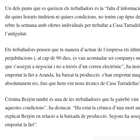
Un dels punts que es queixen els treballadors és la “falta d’informac
dir quins horaris tindríem ni quines condicions, no tenim cap tipus de
rebre la setmana amb ofertes individuals per treballar a Casa Tarradella
l’antiguitat.
Els treballadors pensen que la manera d’actuar de l’empresa els últ
prejubilacions i, al cap de 90 dies, es van acomiadar set companys
que s’assegui a negociar i no a través d’un correu electrònic”, ha ins
emportat la llet a Aranda, ha baixat la producció, s’han emportat ma
absolutament res, fins que hem vist nous tècnics de Casa Tarradellas
Cristina Berjón també és una de les treballadores que fa gairebé vint
aquestes condicions”, ha destacat. “Ha estat la crònica d’una mort anu
explicat Berjón en relació a la baixada de producció. Segons ha assegu
emportat la llet”.