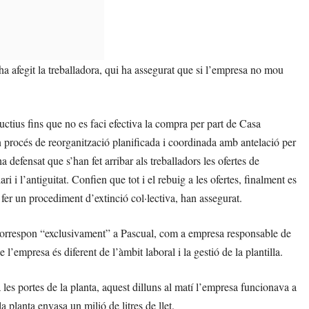
ha afegit la treballadora, qui ha assegurat que si l’empresa no mou
ctius fins que no es faci efectiva la compra per part de Casa
un procés de reorganització planificada i coordinada amb antelació per
a defensat que s’han fet arribar als treballadors les ofertes de
i i l’antiguitat. Confien que tot i el rebuig a les ofertes, finalment es
fer un procediment d’extinció col·lectiva, han assegurat.
s correspon “exclusivament” a Pascual, com a empresa responsable de
 l’empresa és diferent de l’àmbit laboral i la gestió de la plantilla.
les portes de la planta, aquest dilluns al matí l’empresa funcionava a
 planta envasa un milió de litres de llet.