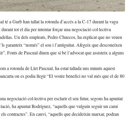
 té a Gurb han tallat la rotonda d’accés a la C-17 durant la vaga
 durant tot el dia per intentar forçar una negociació col·lectiva
radellas. Un dels empleats, Pedro Chuecos, ha explicat que no veuen
se’ls garanteix “només” el sou i l’antiguitat. Afegeix que desconeixen
idir”. Fonts de Pascual diuen que si bé l’advocat que assisteix a alguns
m a rotonda de Llet Pascual, ha estat tallada uns minuts aquest
pancarta on es podia llegir “El vostre benefici no val més que el de 80
na negociació col·lectiva per esclarir el seu futur, segons ha apuntat
iació, ha apuntat Rodríguez, “aquells que vulguin seguir un camí
à els contractes”. En canvi, “aquells que decideixin marxar, podran