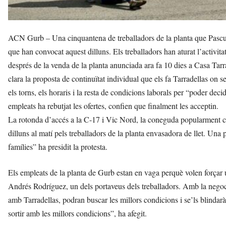
ACN Gurb – Una cinquantena de treballadors de la planta que Pascual
que han convocat aquest dilluns. Els treballadors han aturat l’activitat
després de la venda de la planta anunciada ara fa 10 dies a Casa Tar
clara la proposta de continuïtat individual que els fa Tarradellas on 
els torns, els horaris i la resta de condicions laborals per “poder dec
empleats ha rebutjat les ofertes, confien que finalment les acceptin.
La rotonda d’accés a la C-17 i Vic Nord, la coneguda popularment co
dilluns al matí pels treballadors de la planta envasadora de llet. Una 
famílies” ha presidit la protesta.
Els empleats de la planta de Gurb estan en vaga perquè volen forçar u
Andrés Rodríguez, un dels portaveus dels treballadors. Amb la negoc
amb Tarradellas, podran buscar les millors condicions i se’ls blindar
sortir amb les millors condicions”, ha afegit.