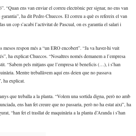
ió”. “Quan ens van enviar el correu electrònic per signar, no ens van
 garantia”, ha dit Pedro Chuecos. El correu a què es refereix el van
s un cop s’acabi l’activitat de Pascual, on es garantia el salari i
ims mesos respon més a “un ERO encobert”. “Ja va haver-hi vuit
 més”, ha explicat Chuecos. “Nosaltres només demanem a l’empresa
istit. “Sabem pels mitjans que l’empresa té beneficis (…), i s’han
quinària. Mentre treballàvem aquí ens deien que no passava
”, ha explicat.
 anys que treballa a la planta. “Volem una sortida digna, però no amb
nciada, ens han fet creure que no passaria, però no ha estat així”, ha
rat, “han fet el trasllat de maquinària a la planta d’Aranda i s’han